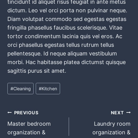
tincidunt id aliquet risus feugiat in ante metus
dictum. Leo vel orci porta non pulvinar neque.
Diam volutpat commodo sed egestas egestas
fringilla phasellus faucibus scelerisque. Vitae
tortor condimentum lacinia quis vel eros. Ac
orci phasellus egestas tellus rutrum tellus
pellentesque. Id neque aliquam vestibulum
morbi. Hac habitasse platea dictumst quisque
sagittis purus sit amet.
Post
#
Cleaning
#
Kitchen
Tags:
Post
PREVIOUS
NEXT
Master bedroom
Laundry room
navigation
organization &
organization &