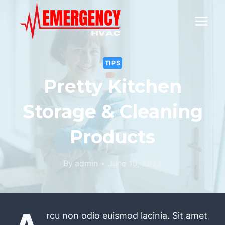
Skip
to
content
TIPS
Pretty Kitchen
Storage & Cleaning
Products
By
admin
June 10, 2022
rcu non odio euismod lacinia. Sit amet