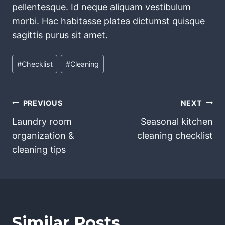
pellentesque. Id neque aliquam vestibulum
morbi. Hac habitasse platea dictumst quisque
sagittis purus sit amet.
Post
#
Checklist
#
Cleaning
Tags:
Post
PREVIOUS
NEXT
Laundry room
Seasonal kitchen
navigation
organization &
cleaning checklist
cleaning tips
Similar Posts