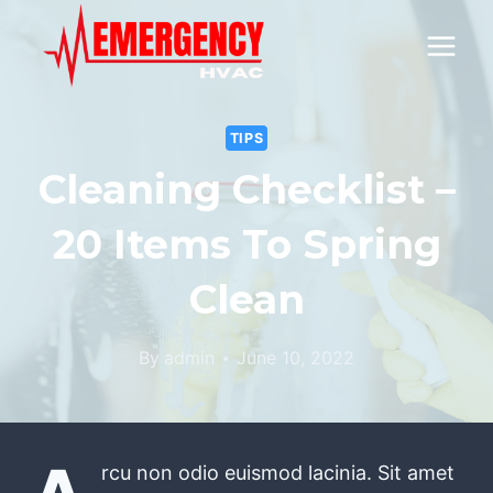
Skip
to
content
TIPS
Cleaning Checklist –
20 Items To Spring
Clean
By
admin
June 10, 2022
rcu non odio euismod lacinia. Sit amet